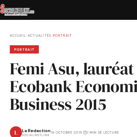
ACCUEIL
/
ACTUALITÉS
/
PORTRAIT
PORTRAIT
Femi Asu, lauréat
Ecobank Economi
Business 2015
La Redaction
L
16 OCTOBRE 2015
·
1 MIN DE LECTURE
SOCIALNETLINK