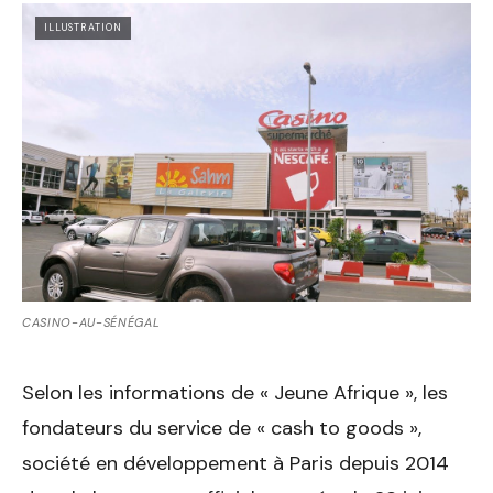
ILLUSTRATION
CASINO-AU-SÉNÉGAL
Selon les informations de « Jeune Afrique », les
fondateurs du service de « cash to goods »,
société en développement à Paris depuis 2014