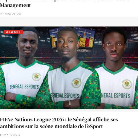
Management
19 Mai 2026
A LA UNE
FIFAe Nations League 2026 : le Sénégal affiche ses
ambitions sur la scène mondiale de l’eSport
6 Mai 2026