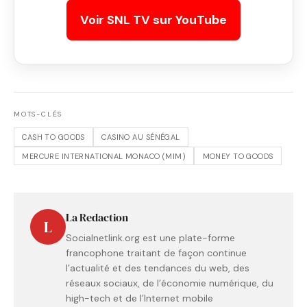
Voir SNL TV sur YouTube
MOTS-CLÉS
CASH TO GOODS
CASINO AU SÉNÉGAL
MERCURE INTERNATIONAL MONACO (MIM)
MONEY TO GOODS
La Redaction
L
Socialnetlink.org est une plate-forme
francophone traitant de façon continue
l’actualité et des tendances du web, des
réseaux sociaux, de l’économie numérique, du
high-tech et de l’Internet mobile