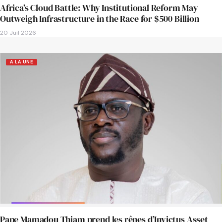
Africa’s Cloud Battle: Why Institutional Reform May
Outweigh Infrastructure in the Race for $500 Billion
20 Juil 2026
A LA UNE
Pape Mamadou Thiam prend les rênes d’Invictus Asset