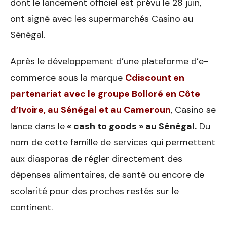
dont le lancement officiel est prévu le 28 juin,
ont signé avec les supermarchés Casino au
Sénégal.
Après le développement d’une plateforme d’e-
commerce sous la marque
Cdiscount en
partenariat avec le groupe Bolloré en Côte
d’Ivoire, au Sénégal et au Cameroun
, Casino se
lance dans le
« cash to goods » au Sénégal.
Du
nom de cette famille de services qui permettent
aux diasporas de régler directement des
dépenses alimentaires, de santé ou encore de
scolarité pour des proches restés sur le
continent.