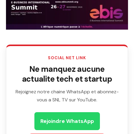
SOCIAL NET LINK
Ne manquez aucune
actualite tech et startup
Rejoignez notre chaine WhatsApp et abonnez-
vous a SNL TV sur YouTube.
Rejoindre WhatsApp