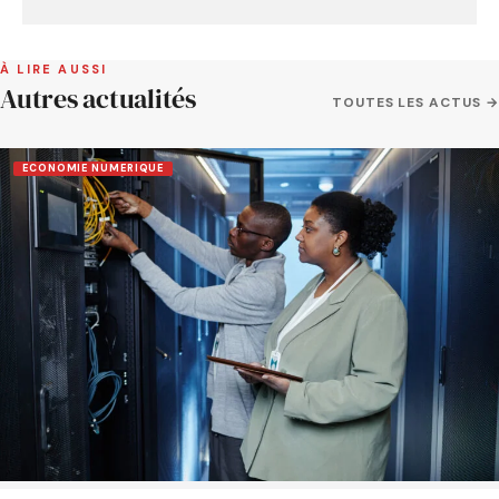
À LIRE AUSSI
Autres actualités
TOUTES LES ACTUS →
ECONOMIE NUMERIQUE