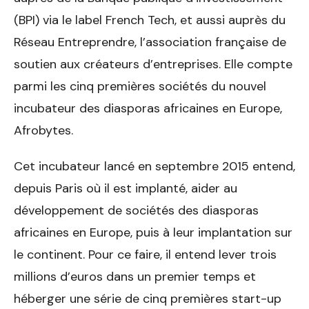
(BPI) via le label French Tech, et aussi auprès du
Réseau Entreprendre, l’association française de
soutien aux créateurs d’entreprises. Elle compte
parmi les cinq premières sociétés du nouvel
incubateur des diasporas africaines en Europe,
Afrobytes.
Cet incubateur lancé en septembre 2015 entend,
depuis Paris où il est implanté, aider au
développement de sociétés des diasporas
africaines en Europe, puis à leur implantation sur
le continent. Pour ce faire, il entend lever trois
millions d’euros dans un premier temps et
héberger une série de cinq premières start-up