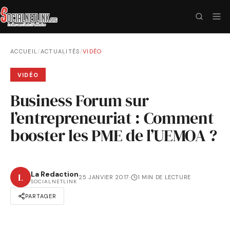
ACCUEIL
/
ACTUALITÉS
/
VIDÉO
VIDÉO
Business Forum sur
l’entrepreneuriat : Comment
booster les PME de l’UEMOA ?
La Redaction
L
25 JANVIER 2017
·
1 MIN DE LECTURE
SOCIALNETLINK
PARTAGER