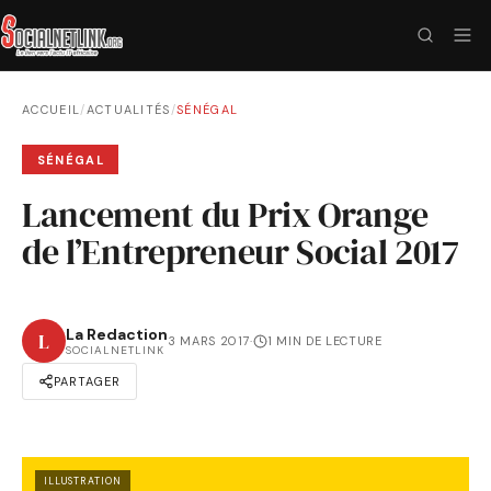
ACCUEIL
/
ACTUALITÉS
/
SÉNÉGAL
SÉNÉGAL
Lancement du Prix Orange
de l’Entrepreneur Social 2017
La Redaction
L
3 MARS 2017
·
1 MIN DE LECTURE
SOCIALNETLINK
PARTAGER
ILLUSTRATION