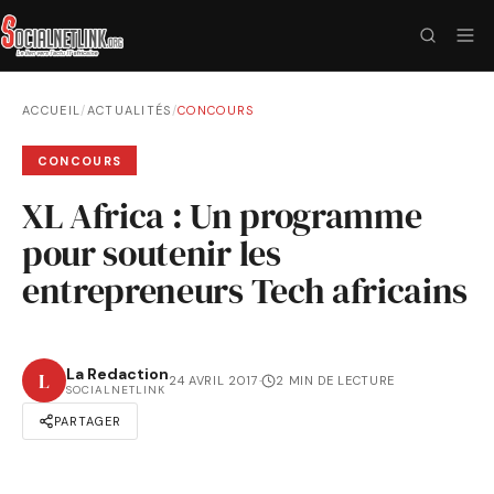
ACCUEIL
/
ACTUALITÉS
/
CONCOURS
CONCOURS
XL Africa : Un programme
pour soutenir les
entrepreneurs Tech africains
La Redaction
L
24 AVRIL 2017
·
2 MIN DE LECTURE
SOCIALNETLINK
PARTAGER