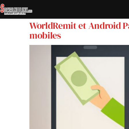
WorldRemit et Android Pay
mobiles