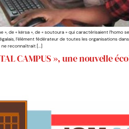
 », de « kërsa », de « soutoura » qui caractérisaient l’homo s
énégalais, l’élément fédérateur de toutes les organisations dans
e, ne reconnaîtrait […]
TAL CAMPUS », une nouvelle écol