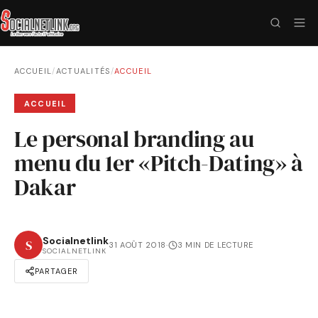
ACCUEIL
/
ACTUALITÉS
/
ACCUEIL
ACCUEIL
Le personal branding au
menu du 1er «Pitch-Dating» à
Dakar
Socialnetlink
S
31 AOÛT 2018
·
3 MIN DE LECTURE
SOCIALNETLINK
PARTAGER