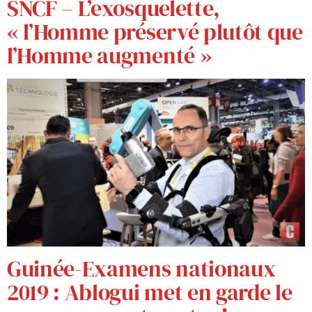
SNCF – L’exosquelette,
« l’Homme préservé plutôt que
l’Homme augmenté »
Guinée-Examens nationaux
2019 : Ablogui met en garde le