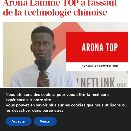
Arona Lamine TOP à l’assaut
de la technologie chinoise
Nous utilisons des cookies pour vous offrir la meilleure
Arona TOP est étudiant à l’Espace numérique ouvert
expérience sur notre site.
(ENO) de Keur Massar. Il a été choisi pour le programme
Vous pouvez en savoir plus sur les cookies que nous utilisons ou
les désactiver dans
paramètres
.
Future Seed qui se déroulera en juin en Chine sur une
durée de 2 semaines. Après avoir reçu son certificat à la
Accepter
Rejeter
suite de la Huawei ICT compétition pour bénéficier d’une