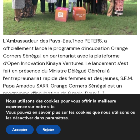
L’Ambassadeur des Pays-Bas,Theo PETERS, a
officiellement lancé le programme d’incubation Orange
Corners Sénégal, en partenariat avec la plateforme
d’Open Innovation Kinaya Ventures. Le lancement s’est
fait en présence du Ministre Délégué Général à
l’entrepreunariat rapide des femmes et des jeunes, S.E.M.
Papa Amadou SARR. Orange Corners Sénégal est un
programme d’incubation de 6 mois. Deux […]
Nous utilisons des cookies pour vous offrir la meilleure
Passage au numérique : Ce
expérience sur notre site.
Vous pouvez en savoir plus sur les cookies que nous utilisons ou
sera effectif au Sénégal en
les désactiver dans
paramètres
.
septembre
Accepter
Rejeter