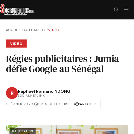
ACCUEIL
/
ACTUALITÉS
/
VIDÉO
VIDÉO
Régies publicitaires : Jumia
défie Google au Sénégal
Raphael Romaric NDONG
R
SOCIALNETLINK
1 FÉVRIER 2020
·
1 MIN DE LECTURE
PARTAGER
ILLUSTRATION