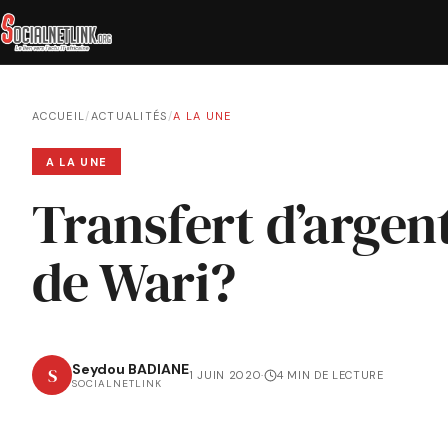
ACCUEIL
/
ACTUALITÉS
/
A LA UNE
A LA UNE
Transfert d’argent
de Wari?
Seydou BADIANE
S
1 JUIN 2020
·
4 MIN DE LECTURE
SOCIALNETLINK