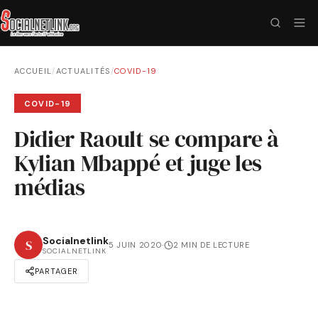
ACCUEIL
/
ACTUALITÉS
/
COVID-19
COVID-19
Didier Raoult se compare à
Kylian Mbappé et juge les
médias
Socialnetlink
S
5 JUIN 2020
·
2 MIN DE LECTURE
SOCIALNETLINK
PARTAGER