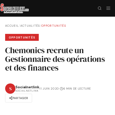
ACCUEIL
/
ACTUALITÉS
/
OPPORTUNITÉS
OPPORTUNITÉS
Chemonics recrute un
Gestionnaire des opérations
et des finances
Socialnetlink
S
11 JUIN 2020
·
6 MIN DE LECTURE
SOCIALNETLINK
PARTAGER