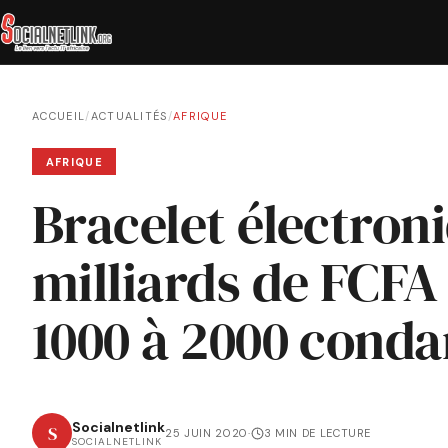
ACCUEIL
/
ACTUALITÉS
/
AFRIQUE
AFRIQUE
Bracelet électron
milliards de FCFA
1000 à 2000 cond
Socialnetlink
S
25 JUIN 2020
·
3 MIN DE LECTURE
SOCIALNETLINK