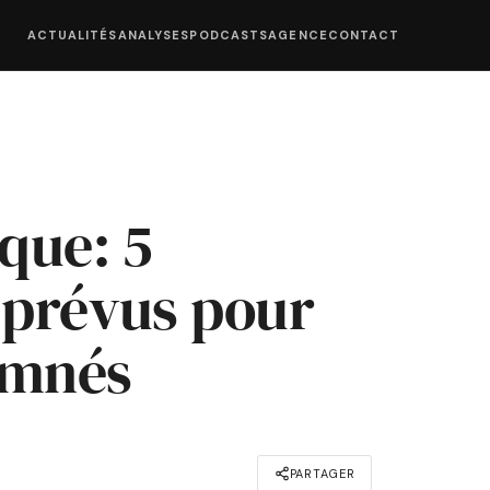
ACTUALITÉS
ANALYSES
PODCASTS
AGENCE
CONTACT
ique: 5
 prévus pour
amnés
PARTAGER