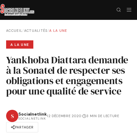
ACCUEIL
/
ACTUALITÉS
/
A LA UNE
A LA UNE
Yankhoba Diattara demande
à la Sonatel de respecter ses
obligations et engagements
pour une qualité de service
Socialnetlink
S
12 DÉCEMBRE 2020
·
3 MIN DE LECTURE
SOCIALNETLINK
PARTAGER