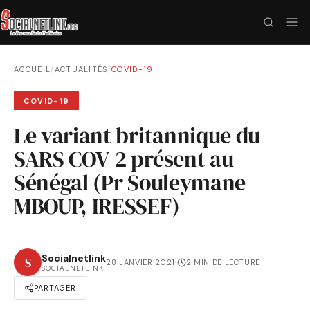
ACCUEIL
/
ACTUALITÉS
/
COVID-19
COVID-19
Le variant britannique du
SARS COV-2 présent au
Sénégal (Pr Souleymane
MBOUP, IRESSEF)
Socialnetlink
S
28 JANVIER 2021
·
2 MIN DE LECTURE
SOCIALNETLINK
PARTAGER