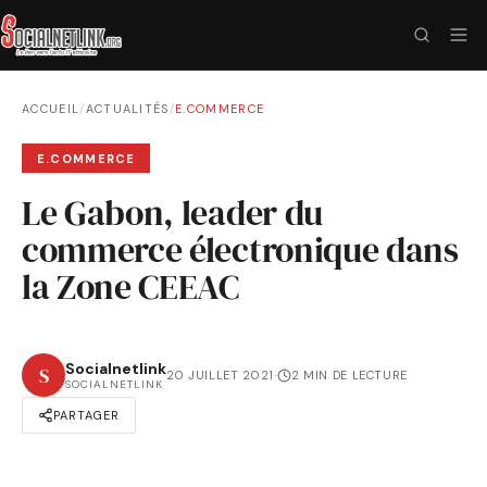
ACCUEIL
/
ACTUALITÉS
/
E.COMMERCE
E.COMMERCE
Le Gabon, leader du
commerce électronique dans
la Zone CEEAC
Socialnetlink
S
20 JUILLET 2021
·
2 MIN DE LECTURE
SOCIALNETLINK
PARTAGER