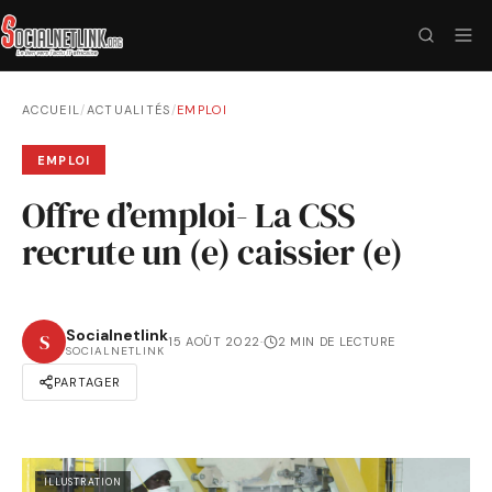
ACCUEIL
/
ACTUALITÉS
/
EMPLOI
EMPLOI
Offre d’emploi- La CSS
recrute un (e) caissier (e)
Socialnetlink
S
15 AOÛT 2022
·
2 MIN DE LECTURE
SOCIALNETLINK
PARTAGER
ILLUSTRATION