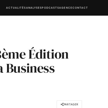
ACTUALITÉS
ANALYSES
PODCASTS
AGENCE
CONTACT
3ème Édition
a Business
PARTAGER