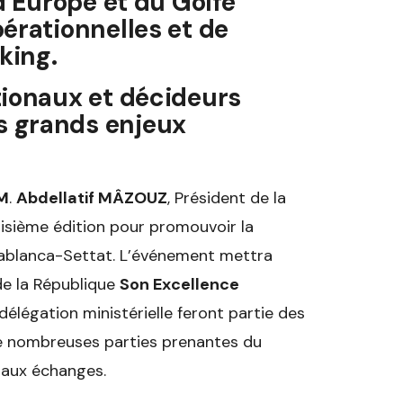
 d’Europe et du Golfe
érationnelles et de
king.
tionaux et décideurs
s grands enjeux
M
.
Abdellatif M
Â
ZOUZ
, Président de la
isième édition pour promouvoir la
sablanca-Settat. L’événement mettra
de la République
Son Excellence
légation ministérielle feront partie des
De nombreuses parties prenantes du
 aux échanges.