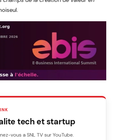
 champs de la création de valeur en
hoiseul.
LINK
ite tech et startup
nez-vous a SNL TV sur YouTube.