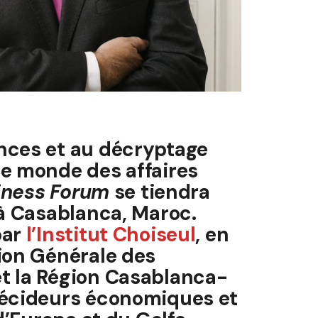
nces et au décryptage
le monde des affaires
iness Forum
se tiendra
 à Casablanca, Maroc.
par
l’Institut Choiseul
, en
ion Générale des
t la Région Casablanca-
décideurs économiques et