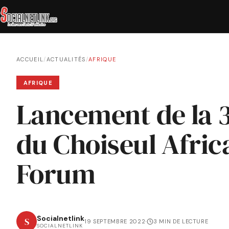
ACCUEIL
/
ACTUALITÉS
/
AFRIQUE
AFRIQUE
Lancement de la 
du Choiseul Afric
Forum
Socialnetlink
S
19 SEPTEMBRE 2022
·
3 MIN DE LECTURE
SOCIALNETLINK