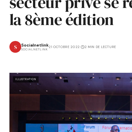
secteur privé se 
la 8ème édition
Socialnetlink
S
21 OCTOBRE 2022
·
2 MIN DE LECTURE
SOCIALNETLINK
ILLUSTRATION