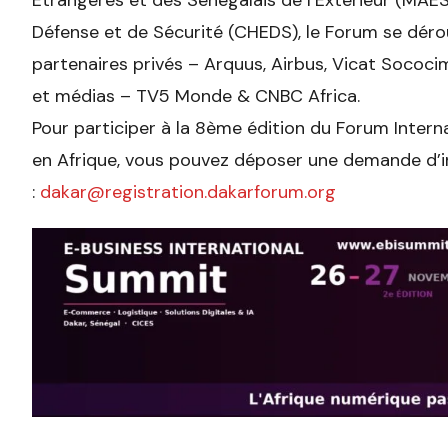
Étrangères et des Sénégalais de l’Extérieur (MAE
Défense et de Sécurité (CHEDS), le Forum se déro
partenaires privés – Arquus, Airbus, Vicat Sococi
et médias – TV5 Monde & CNBC Africa.
Pour participer à la 8ème édition du Forum Interna
en Afrique, vous pouvez déposer une demande d’in
:
dakar@registration.dakarforum.org