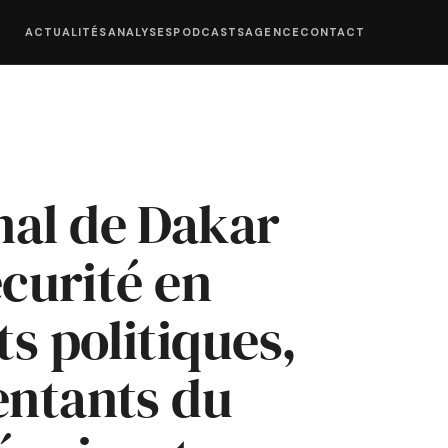
ACTUALITÉS
ANALYSES
PODCASTS
AGENCE
CONTACT
nal de Dakar
écurité en
ts politiques,
entants du