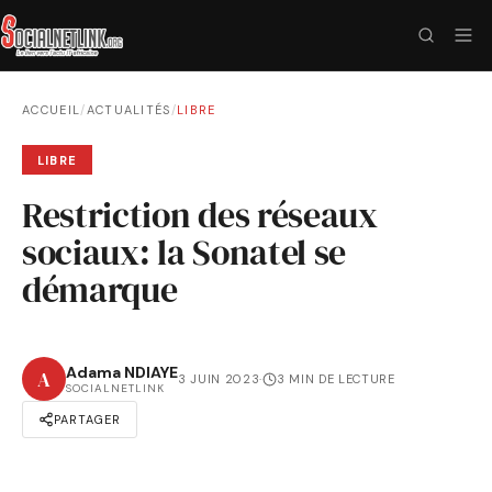
ACCUEIL
/
ACTUALITÉS
/
LIBRE
LIBRE
Restriction des réseaux
sociaux: la Sonatel se
démarque
Adama NDIAYE
A
3 JUIN 2023
·
3 MIN DE LECTURE
SOCIALNETLINK
PARTAGER