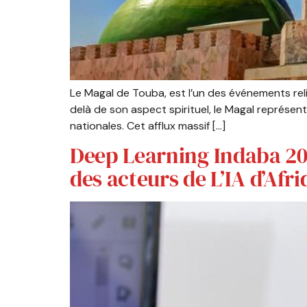
Le Magal de Touba, est l’un des événements religi
delà de son aspect spirituel, le Magal représe
nationales. Cet afflux massif […]
Deep Learning Indaba 20
des acteurs de L’IA d’Afr