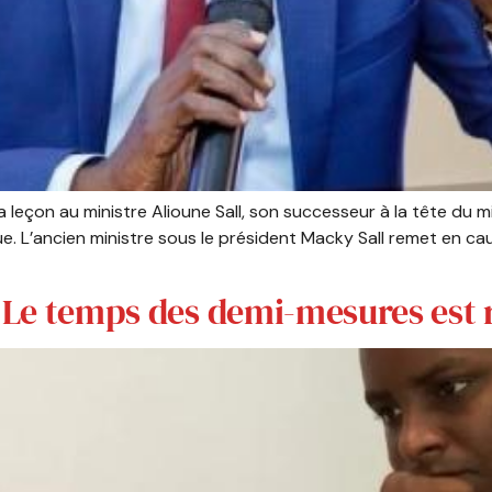
la leçon au ministre Alioune Sall, son successeur à la tête du 
 L’ancien ministre sous le président Macky Sall remet en caus
: Le temps des demi-mesures est r