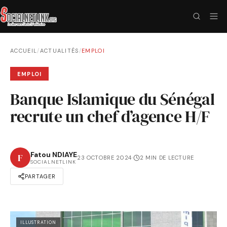
ACCUEIL
/
ACTUALITÉS
/
EMPLOI
EMPLOI
Banque Islamique du Sénégal
recrute un chef d’agence H/F
Fatou NDIAYE
F
23 OCTOBRE 2024
·
2 MIN DE LECTURE
SOCIALNETLINK
PARTAGER
ILLUSTRATION