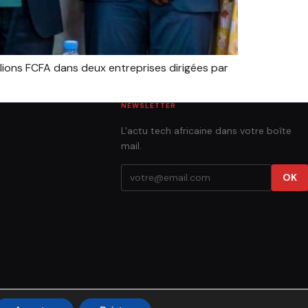
llions FCFA dans deux entreprises dirigées par
NEWSLETTER
L'actu tech africaine dans votre boîte
mail.
OK