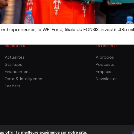
trepreneures, le WE! Fund, filiale du FONSIS, investit 485 mi
RUBRIQUES
ENTREPRISE
Actualités
À propos
Startups
Podcasts
Financement
Emplois
Data & Intelligence
Newsletter
Leaders
 offrir la meilleure expérience sur notre site.