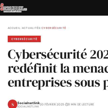
ACCUEIL
/
ACTUALITÉS
/
CYBERSÉCURITÉ
CYBERSÉCURITÉ
Cybersécurité 2025
redéfinit la menac
entreprises sous 
Socialnetlink
S
20 FÉVRIER 2025
·
5 MIN DE LECTURE
SOCIALNETLINK