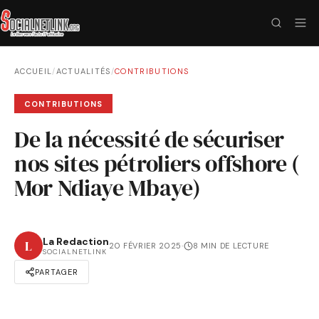
ACCUEIL
/
ACTUALITÉS
/
CONTRIBUTIONS
CONTRIBUTIONS
De la nécessité de sécuriser
nos sites pétroliers offshore (
Mor Ndiaye Mbaye)
La Redaction
L
20 FÉVRIER 2025
·
8 MIN DE LECTURE
SOCIALNETLINK
PARTAGER