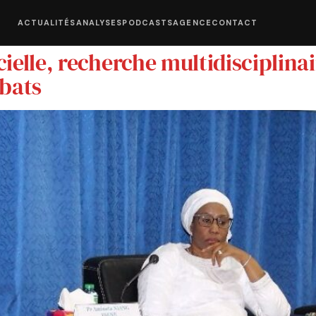
ACTUALITÉS
ANALYSES
PODCASTS
AGENCE
CONTACT
cielle, recherche multidisciplinai
ébats