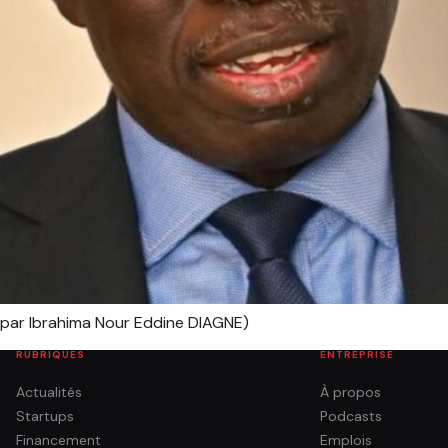
( par Ibrahima Nour Eddine DIAGNE)
RUBRIQUES
ENTREPRISE
Actualités
À propos
Startups
Podcasts
Financement
Emplois