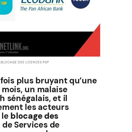
 BLOCAGE DES LICENCES PSP
rfois plus bruyant qu’une
s mois, un malaise
 sénégalais, et il
ement les acteurs
 le
blocage des
 de Services de