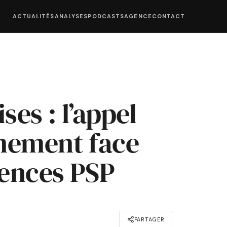
ACTUALITÉS
ANALYSES
PODCASTS
AGENCE
CONTACT
ses : l’appel
nement face
cences PSP
PARTAGER