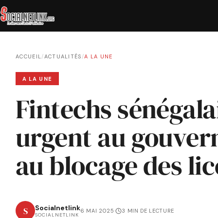
ACCUEIL
/
ACTUALITÉS
/
A LA UNE
A LA UNE
Fintechs sénégalai
urgent au gouver
au blocage des li
Socialnetlink
S
6 MAI 2025
·
3 MIN DE LECTURE
SOCIALNETLINK