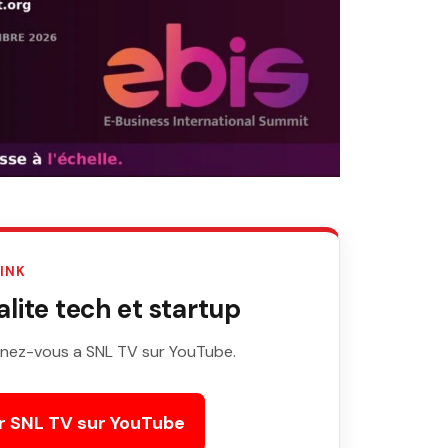
LINK
ite tech et startup
nez-vous a SNL TV sur YouTube.
r SNL TV sur YouTube