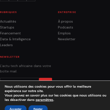
RUBRIQUES
ENTREPRISE
Actualités
À propos
Startups
Podcasts
Financement
Emplois
Data & Intelligence
Newsletter
Leaders
NEWSLETTER
L'actu tech africaine dans votre
boîte mail.
OK
Nous utilisons des cookies pour vous offrir la meilleure
expérience sur notre site.
Vous pouvez en savoir plus sur les cookies que nous utilisons ou
les désactiver dans
paramètres
.
ACTUALITÉS
ANALYSES
PODCASTS
AGENCE
CONTACT
Accepter
Rejeter