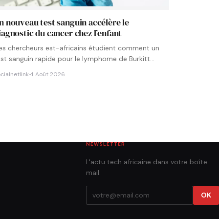
n nouveau test sanguin accélère le
iagnostic du cancer chez l’enfant
es chercheurs est-africains étudient comment un
est sanguin rapide pour le lymphome de Burkitt
ourrait être intégré aux…
cialnetlink
·
4 Août 2026
NEWSLETTER
L'actu tech africaine dans votre boîte
mail.
OK