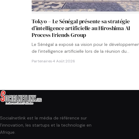
Tokyo – Le Sénégal présente sa stratégie
d’intelligence artificielle au Hiroshima AI
Process Friends Group
Le Sénégal a exposé sa vision pour le développeme
de l’intelligence artificielle lors de la réunion du
groupe…
Partenaires
·
4 Août 2026
Socialnetlink est le média de référence sur
l'innovation, les startups et la technologie en
Afrique.