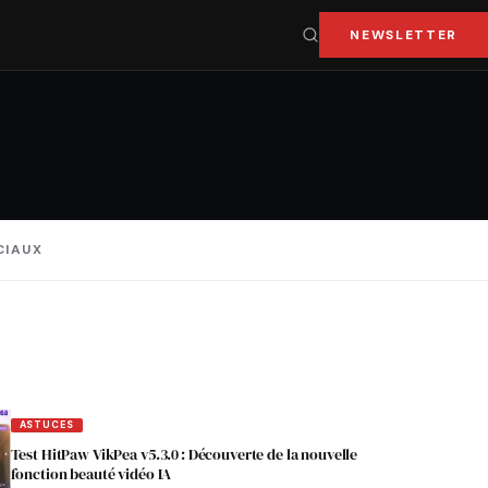
NEWSLETTER
CIAUX
ASTUCES
Test HitPaw VikPea v5.3.0 : Découverte de la nouvelle
fonction beauté vidéo IA