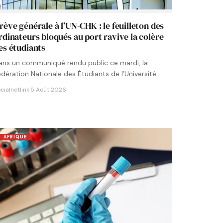
rève générale à l’UN-CHK : le feuilleton des
rdinateurs bloqués au port ravive la colère
es étudiants
ans un communiqué rendu public ce mardi, la
édération Nationale des Étudiants de l’Université
umérique Cheikh Hamidou KANE…
cialnetlink
·
5 Août 2026
AFRIQUE