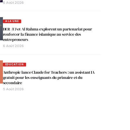
6 Août 2026
A LA UNE
DER /FJ et Al Rahma explorent un partenariat pour
renforcer la finance islamique au service des
entrepreneurs
6 Août 2026
EDUCATION
Anthropic lance Claude for Teachers : un assistant IA
gratuit pour les enseignants du primaire et du
secondaire
5 Août 2026