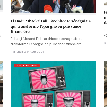
G
o
El Hadji Mbacké Fall, l’architecte sénégalais
d
qui transforme l’épargne en puissance
D
financière
F
s
El Hadji Mbacké Fall, l’architecte sénégalais qui
N
So
transforme l’épargne en puissance financière
Partenaires
·
5 Août 2026
CONTRIBUTIONS