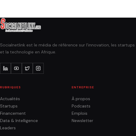
Socialnetlink est le média de référence sur l'innovation, les startups
et la technologie en Afrique.
RUBRIQUES
ENTREPRISE
Actualités
À propos
Startups
Podcasts
Financement
Emplois
Data & Intelligence
Newsletter
Leaders