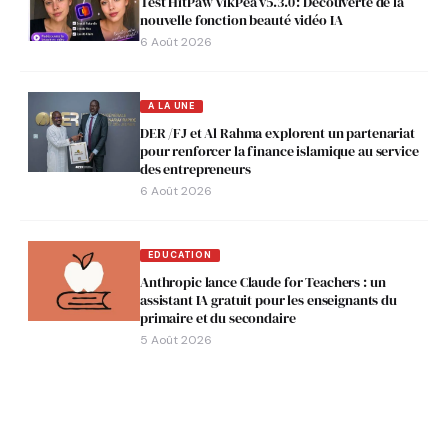
Test HitPaw VikPea v5.3.0 : Découverte de la
nouvelle fonction beauté vidéo IA
6 Août 2026
A LA UNE
DER /FJ et Al Rahma explorent un partenariat
pour renforcer la finance islamique au service
des entrepreneurs
6 Août 2026
EDUCATION
Anthropic lance Claude for Teachers : un
assistant IA gratuit pour les enseignants du
primaire et du secondaire
5 Août 2026