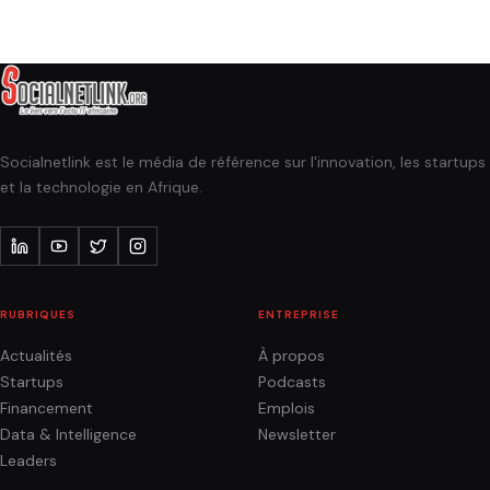
Socialnetlink est le média de référence sur l'innovation, les startups
et la technologie en Afrique.
RUBRIQUES
ENTREPRISE
Actualités
À propos
Startups
Podcasts
Financement
Emplois
Data & Intelligence
Newsletter
Leaders