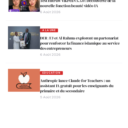
Test HitPaw VikPea v5.3.0 : Découverte de la
nouvelle fonction beauté vidéo IA
6 Août 2026
A LA UNE
DER /FJ et Al Rahma explorent un partenariat
pour renforcer la finance islamique au service
des entrepreneurs
6 Août 2026
EDUCATION
Anthropic lance Claude for Teachers : un
assistant IA gratuit pour les enseignants du
primaire et du secondaire
5 Août 2026