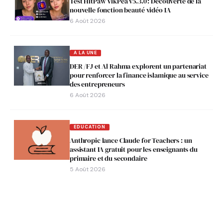
Test HitPaw VikPea v5.3.0 : Découverte de la
nouvelle fonction beauté vidéo IA
6 Août 2026
A LA UNE
DER /FJ et Al Rahma explorent un partenariat
pour renforcer la finance islamique au service
des entrepreneurs
6 Août 2026
EDUCATION
Anthropic lance Claude for Teachers : un
assistant IA gratuit pour les enseignants du
primaire et du secondaire
5 Août 2026