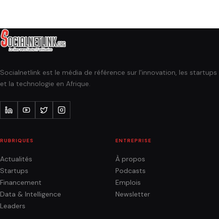
Socialnetlink est le média de référence sur l'innovation, les startups
et la technologie en Afrique.
RUBRIQUES
ENTREPRISE
Actualités
À propos
Startups
Podcasts
Financement
Emplois
Data & Intelligence
Newsletter
Leaders