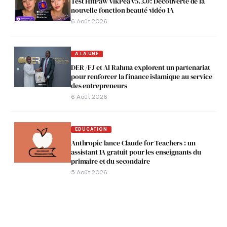
Test HitPaw VikPea v5.3.0 : Découverte de la
nouvelle fonction beauté vidéo IA
6 Août 2026
A LA UNE
DER /FJ et Al Rahma explorent un partenariat
pour renforcer la finance islamique au service
des entrepreneurs
6 Août 2026
EDUCATION
Anthropic lance Claude for Teachers : un
assistant IA gratuit pour les enseignants du
primaire et du secondaire
5 Août 2026