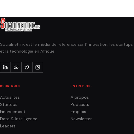
Socialnetlink est le média de référence sur l'innovation, les startups
et la technologie en Afrique.
RUBRIQUES
ENTREPRISE
Actualités
À propos
Startups
Podcasts
Financement
Emplois
Data & Intelligence
Newsletter
Leaders