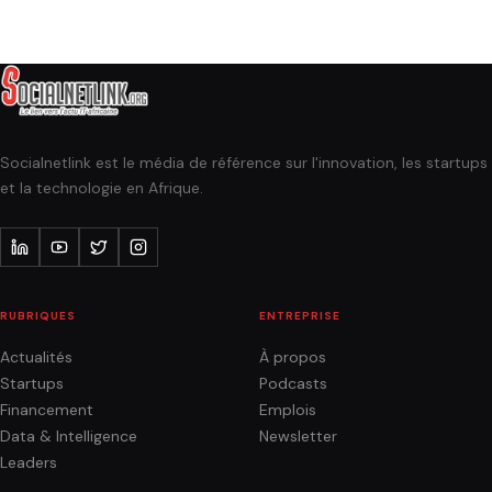
Socialnetlink est le média de référence sur l'innovation, les startups
et la technologie en Afrique.
RUBRIQUES
ENTREPRISE
Actualités
À propos
Startups
Podcasts
Financement
Emplois
Data & Intelligence
Newsletter
Leaders