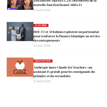
Test HitPaw VikPea v5.3.0 : Découverte de la
nouvelle fonction beauté vidéo IA
6 Août 2026
A LA UNE
DER /FJ et Al Rahma explorent un partenariat
pour renforcer la finance islamique au service
des entrepreneurs
6 Août 2026
EDUCATION
Anthropic lance Claude for Teachers : un
assistant IA gratuit pour les enseignants du
primaire et du secondaire
5 Août 2026