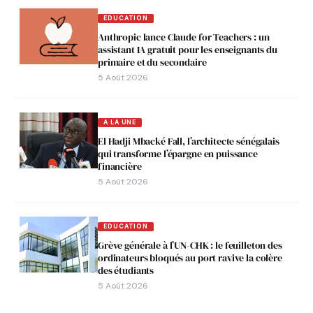
EDUCATION
Anthropic lance Claude for Teachers : un
assistant IA gratuit pour les enseignants du
primaire et du secondaire
5 Août 2026
A LA UNE
El Hadji Mbacké Fall, l’architecte sénégalais
qui transforme l’épargne en puissance
financière
5 Août 2026
EDUCATION
Grève générale à l’UN-CHK : le feuilleton des
ordinateurs bloqués au port ravive la colère
des étudiants
5 Août 2026