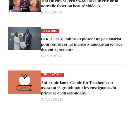
Test HitPaw VikPea v5.3.0 : Découverte de la
nouvelle fonction beauté vidéo IA
6 Août 2026
A LA UNE
DER /FJ et Al Rahma explorent un partenariat
pour renforcer la finance islamique au service
des entrepreneurs
6 Août 2026
EDUCATION
Anthropic lance Claude for Teachers : un
assistant IA gratuit pour les enseignants du
primaire et du secondaire
5 Août 2026