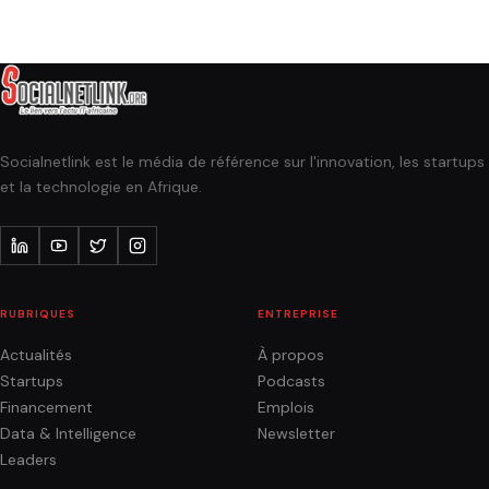
Socialnetlink est le média de référence sur l'innovation, les startups
et la technologie en Afrique.
RUBRIQUES
ENTREPRISE
Actualités
À propos
Startups
Podcasts
Financement
Emplois
Data & Intelligence
Newsletter
Leaders