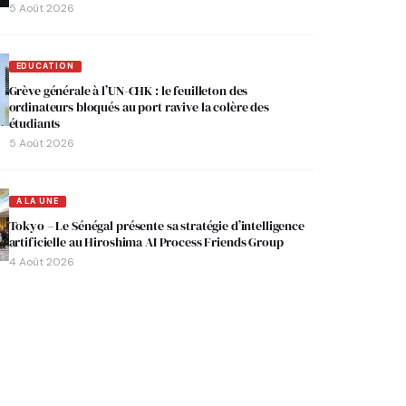
5 Août 2026
EDUCATION
Grève générale à l’UN-CHK : le feuilleton des
ordinateurs bloqués au port ravive la colère des
étudiants
5 Août 2026
A LA UNE
Tokyo – Le Sénégal présente sa stratégie d’intelligence
artificielle au Hiroshima AI Process Friends Group
4 Août 2026