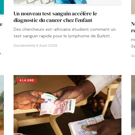
Un nouveau test sanguin accélère le
diagnostic du cancer chez l’enfant
N
le
Des chercheurs est-africains étudient comment un
r
test sanguin rapide pour le lymphome de Burkitt
m
pourrait être intégré aux…
Socialnetlink
·
4 Août 2026
S
.
u…
So
A LA UNE