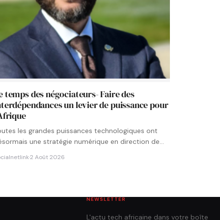
e temps des négociateurs- Faire des
nterdépendances un levier de puissance pour
’Afrique
outes les grandes puissances technologiques ont
ésormais une stratégie numérique en direction de
’Afrique. Chaque État cherche à…
cialnetlink
·
2 Août 2026
NEWSLETTER
L'actu tech africaine dans votre boîte