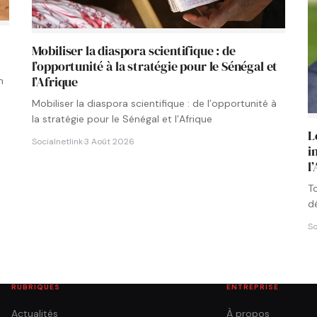
s
Mobiliser la diaspora scientifique : de
l’opportunité à la stratégie pour le Sénégal et
l’Afrique
n
Mobiliser la diaspora scientifique : de l’opportunité à
la stratégie pour le Sénégal et l’Afrique
L
Socialnetlink
·
3 Août 2026
i
l
T
d
l
So
RUBRIQUES
ENTREPRISE
Actualités
À propos