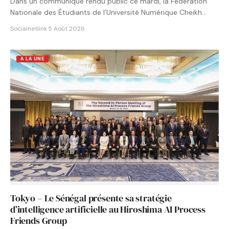
Dans un communiqué rendu public ce mardi, la Fédération
Nationale des Étudiants de l’Université Numérique Cheikh
Hamidou KANE…
Socialnetlink
·
5 Août 2026
A LA UNE
Tokyo – Le Sénégal présente sa stratégie
d’intelligence artificielle au Hiroshima AI Process
Friends Group