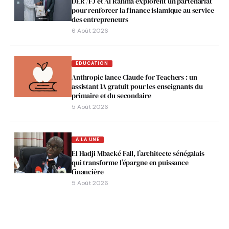
DER /FJ et Al Rahma explorent un partenariat
pour renforcer la finance islamique au service
des entrepreneurs
6 Août 2026
EDUCATION
Anthropic lance Claude for Teachers : un
assistant IA gratuit pour les enseignants du
primaire et du secondaire
5 Août 2026
A LA UNE
El Hadji Mbacké Fall, l’architecte sénégalais
qui transforme l’épargne en puissance
financière
5 Août 2026