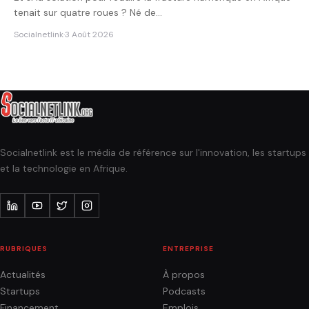
tenait sur quatre roues ? Né de…
Socialnetlink
·
3 Août 2026
Socialnetlink est le média de référence sur l'innovation, les startups
et la technologie en Afrique.
RUBRIQUES
ENTREPRISE
Actualités
À propos
Startups
Podcasts
Financement
Emplois