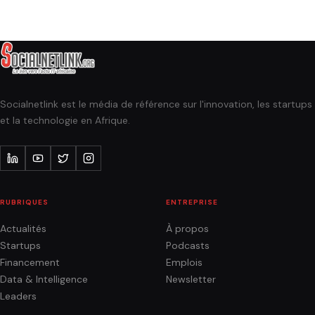
Socialnetlink est le média de référence sur l'innovation, les startups
et la technologie en Afrique.
RUBRIQUES
ENTREPRISE
Actualités
À propos
Startups
Podcasts
Financement
Emplois
Data & Intelligence
Newsletter
Leaders