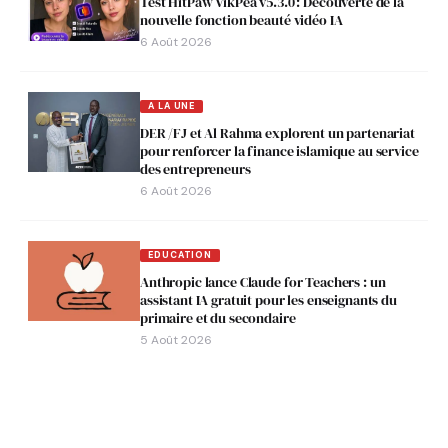
Test HitPaw VikPea v5.3.0 : Découverte de la
nouvelle fonction beauté vidéo IA
6 Août 2026
A LA UNE
DER /FJ et Al Rahma explorent un partenariat
pour renforcer la finance islamique au service
des entrepreneurs
6 Août 2026
EDUCATION
Anthropic lance Claude for Teachers : un
assistant IA gratuit pour les enseignants du
primaire et du secondaire
5 Août 2026