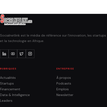
Socialnetlink est le média de référence sur l'innovation, les startups
et la technologie en Afrique.
RUBRIQUES
ENTREPRISE
Actualités
À propos
Startups
Podcasts
Financement
Emplois
Data & Intelligence
Newsletter
Leaders