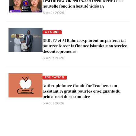
Test HitPaw VikPea v5.3.0 : Découverte de la
nouvelle fonction beauté vidéo IA
6 Août 2026
A LA UNE
DER /FJ et Al Rahma explorent un partenariat
pour renforcer la finance islamique au service
des entrepreneurs
6 Août 2026
EDUCATION
Anthropic lance Claude for Teachers : un
assistant IA gratuit pour les enseignants du
primaire et du secondaire
5 Août 2026