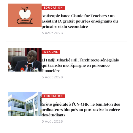
EDUCATION
Anthropic lance Claude for Teachers : un
assistant IA gratuit pour les enseignants du
primaire et du secondaire
5 Août 2026
A LA UNE
El Hadji Mbacké Fall, l’architecte sénégalais
qui transforme l’épargne en puissance
financière
5 Août 2026
EDUCATION
Grève générale à l’UN-CHK : le feuilleton des
ordinateurs bloqués au port ravive la colère
des étudiants
5 Août 2026