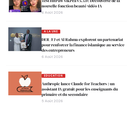
Test HitPaw VikPea v5.3.0 : Découverte de la
nouvelle fonction beauté vidéo IA
6 Août 2026
A LA UNE
DER /FJ et Al Rahma explorent un partenariat
pour renforcer la finance islamique au service
des entrepreneurs
6 Août 2026
EDUCATION
Anthropic lance Claude for Teachers : un
assistant IA gratuit pour les enseignants du
primaire et du secondaire
5 Août 2026