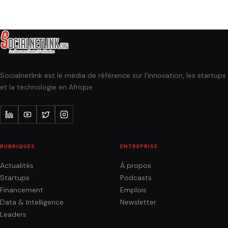
Socialnetlink est le média de référence sur l'innovation, les startups
et la technologie en Afrique.
RUBRIQUES
ENTREPRISE
Actualités
À propos
Startups
Podcasts
Financement
Emplois
Data & Intelligence
Newsletter
Leaders