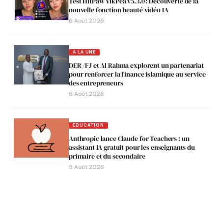
Test HitPaw VikPea v5.3.0 : Découverte de la
nouvelle fonction beauté vidéo IA
6 Août 2026
A LA UNE
DER /FJ et Al Rahma explorent un partenariat
pour renforcer la finance islamique au service
des entrepreneurs
6 Août 2026
EDUCATION
Anthropic lance Claude for Teachers : un
assistant IA gratuit pour les enseignants du
primaire et du secondaire
5 Août 2026