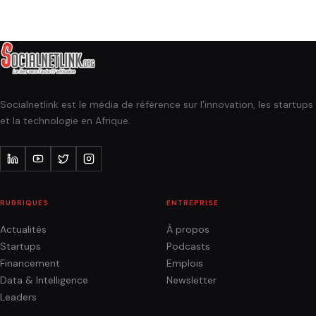
Socialnetlink est le média de référence sur l'innovation, les startups
et la technologie en Afrique.
RUBRIQUES
ENTREPRISE
Actualités
À propos
Startups
Podcasts
Financement
Emplois
Data & Intelligence
Newsletter
Leaders