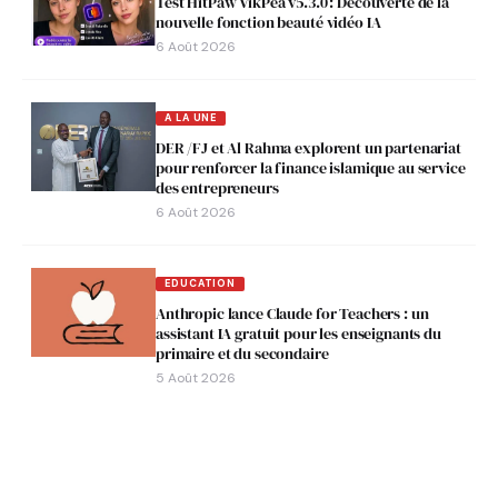
Test HitPaw VikPea v5.3.0 : Découverte de la
nouvelle fonction beauté vidéo IA
6 Août 2026
A LA UNE
DER /FJ et Al Rahma explorent un partenariat
pour renforcer la finance islamique au service
des entrepreneurs
6 Août 2026
EDUCATION
Anthropic lance Claude for Teachers : un
assistant IA gratuit pour les enseignants du
primaire et du secondaire
5 Août 2026