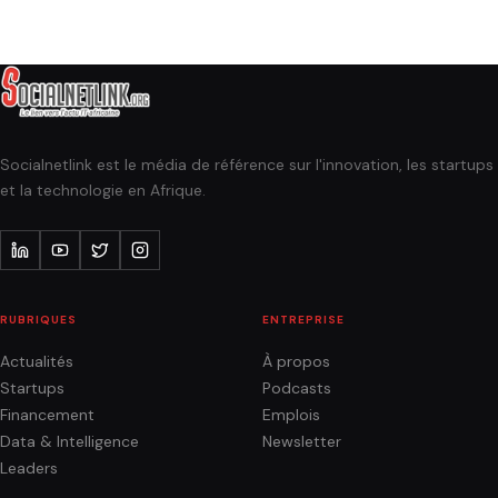
Socialnetlink est le média de référence sur l'innovation, les startups
et la technologie en Afrique.
RUBRIQUES
ENTREPRISE
Actualités
À propos
Startups
Podcasts
Financement
Emplois
Data & Intelligence
Newsletter
Leaders