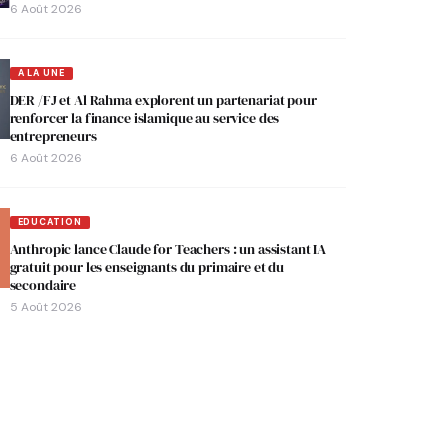
6 Août 2026
A LA UNE
DER /FJ et Al Rahma explorent un partenariat pour
renforcer la finance islamique au service des
entrepreneurs
6 Août 2026
EDUCATION
Anthropic lance Claude for Teachers : un assistant IA
gratuit pour les enseignants du primaire et du
secondaire
5 Août 2026