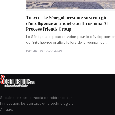
Tokyo – Le Sénégal présente sa stratégie
d’intelligence artificielle au Hiroshima AI
Process Friends Group
Le Sénégal a exposé sa vision pour le développeme
de l’intelligence artificielle lors de la réunion du
groupe…
Partenaires
·
4 Août 2026
Socialnetlink est le média de référence sur
l'innovation, les startups et la technologie en
Afrique.