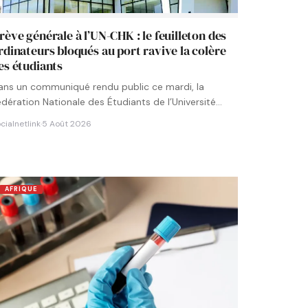
rève générale à l’UN-CHK : le feuilleton des
rdinateurs bloqués au port ravive la colère
es étudiants
ans un communiqué rendu public ce mardi, la
édération Nationale des Étudiants de l’Université
umérique Cheikh Hamidou KANE…
cialnetlink
·
5 Août 2026
AFRIQUE