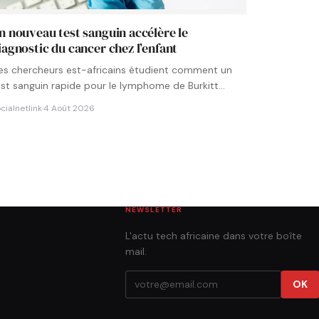
n nouveau test sanguin accélère le
iagnostic du cancer chez l’enfant
es chercheurs est-africains étudient comment un
est sanguin rapide pour le lymphome de Burkitt
ourrait être intégré aux…
cialnetlink
·
4 Août 2026
NEWSLETTER
L'actu tech africaine dans votre boîte
mail.
OK