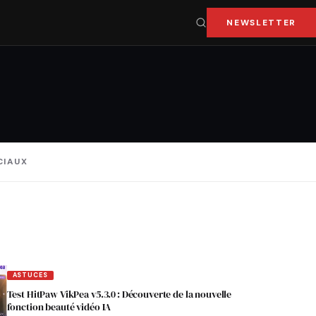
NEWSLETTER
CIAUX
ASTUCES
Test HitPaw VikPea v5.3.0 : Découverte de la nouvelle
fonction beauté vidéo IA