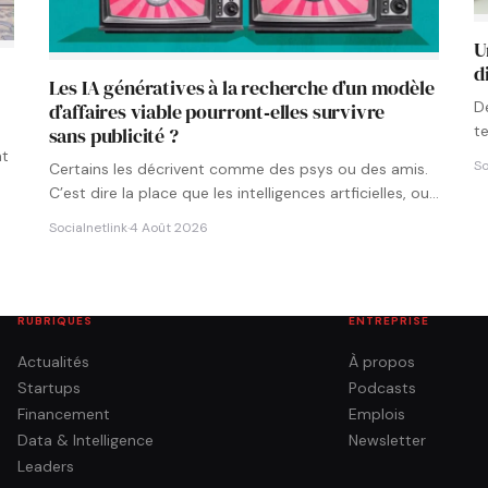
U
d
Les IA génératives à la recherche d’un modèle
D
d’affaires viable pourront‑elles survivre
t
sans publicité ?
p
nt
So
Certains les décrivent comme des psys ou des amis.
C’est dire la place que les intelligences artficielles, ou…
Socialnetlink
·
4 Août 2026
RUBRIQUES
ENTREPRISE
Actualités
À propos
Startups
Podcasts
Financement
Emplois
Data & Intelligence
Newsletter
Leaders