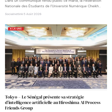
Dans un communiqué rendu public ce mardi, la Fédération
Nationale des Étudiants de l’Université Numérique Cheikh
Hamidou KANE…
Socialnetlink
·
5 Août 2026
A LA UNE
Tokyo – Le Sénégal présente sa stratégie
d’intelligence artificielle au Hiroshima AI Process
Friends Group