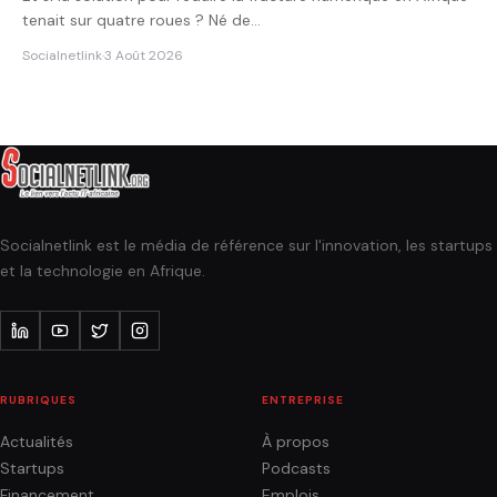
tenait sur quatre roues ? Né de…
Socialnetlink
·
3 Août 2026
Socialnetlink est le média de référence sur l'innovation, les startups
et la technologie en Afrique.
RUBRIQUES
ENTREPRISE
Actualités
À propos
Startups
Podcasts
Financement
Emplois