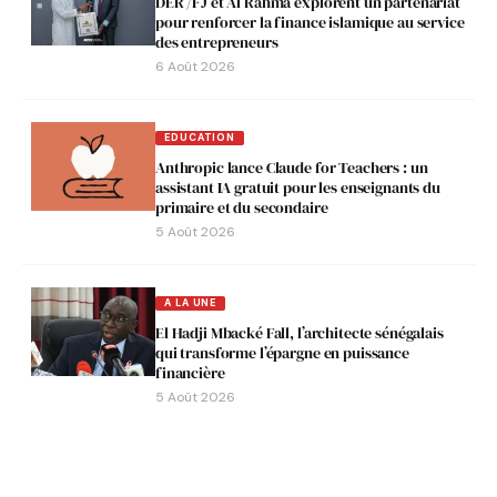
DER /FJ et Al Rahma explorent un partenariat
pour renforcer la finance islamique au service
des entrepreneurs
6 Août 2026
EDUCATION
Anthropic lance Claude for Teachers : un
assistant IA gratuit pour les enseignants du
primaire et du secondaire
5 Août 2026
A LA UNE
El Hadji Mbacké Fall, l’architecte sénégalais
qui transforme l’épargne en puissance
financière
5 Août 2026