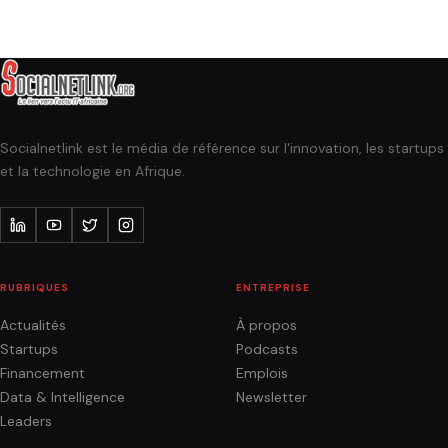
Socialnetlink est le média de référence sur l'innovation, les startups
et la technologie en Afrique.
RUBRIQUES
ENTREPRISE
Actualités
À propos
Startups
Podcasts
Financement
Emplois
Data & Intelligence
Newsletter
Leaders