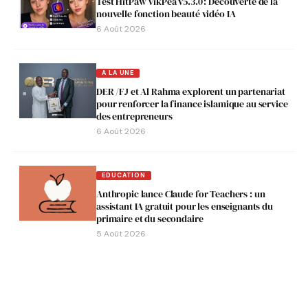
Test HitPaw VikPea v5.3.0 : Découverte de la
nouvelle fonction beauté vidéo IA
6 Août 2026
A LA UNE
DER /FJ et Al Rahma explorent un partenariat
pour renforcer la finance islamique au service
des entrepreneurs
6 Août 2026
EDUCATION
Anthropic lance Claude for Teachers : un
assistant IA gratuit pour les enseignants du
primaire et du secondaire
5 Août 2026