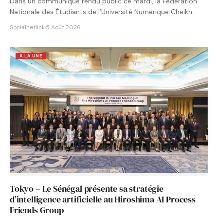
Dans un communiqué rendu public ce mardi, la Fédération
Nationale des Étudiants de l’Université Numérique Cheikh
Hamidou KANE…
Socialnetlink
·
5 Août 2026
A LA UNE
Tokyo – Le Sénégal présente sa stratégie
d’intelligence artificielle au Hiroshima AI Process
Friends Group