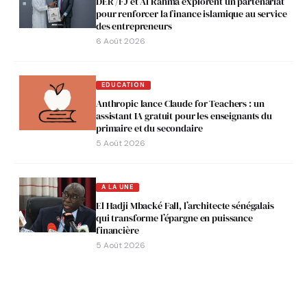
DER /FJ et Al Rahma explorent un partenariat
pour renforcer la finance islamique au service
des entrepreneurs
6 Août 2026
EDUCATION
Anthropic lance Claude for Teachers : un
assistant IA gratuit pour les enseignants du
primaire et du secondaire
5 Août 2026
A LA UNE
El Hadji Mbacké Fall, l’architecte sénégalais
qui transforme l’épargne en puissance
financière
5 Août 2026