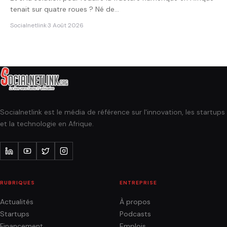
tenait sur quatre roues ? Né de…
Socialnetlink
·
3 Août 2026
Socialnetlink est le média de référence sur l'innovation, les startups
et la technologie en Afrique.
RUBRIQUES
ENTREPRISE
Actualités
À propos
Startups
Podcasts
Financement
Emplois