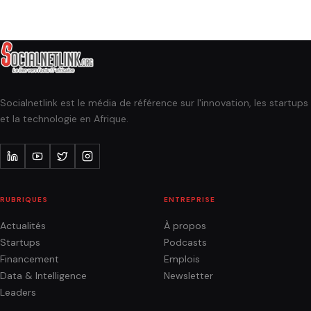
Socialnetlink est le média de référence sur l'innovation, les startups
et la technologie en Afrique.
RUBRIQUES
ENTREPRISE
Actualités
À propos
Startups
Podcasts
Financement
Emplois
Data & Intelligence
Newsletter
Leaders