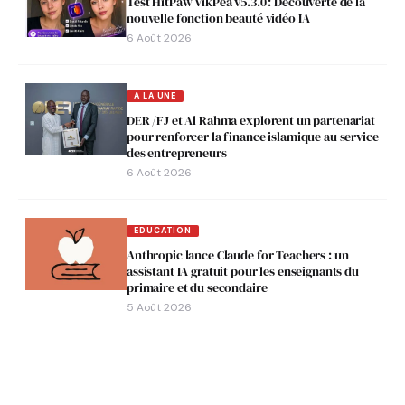
Test HitPaw VikPea v5.3.0 : Découverte de la
nouvelle fonction beauté vidéo IA
6 Août 2026
A LA UNE
DER /FJ et Al Rahma explorent un partenariat
pour renforcer la finance islamique au service
des entrepreneurs
6 Août 2026
EDUCATION
Anthropic lance Claude for Teachers : un
assistant IA gratuit pour les enseignants du
primaire et du secondaire
5 Août 2026